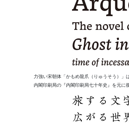
力強い宋朝体「かもめ龍爪（りゅうそう）」
内閣印刷局の『内閣印刷局七十年史』を元に