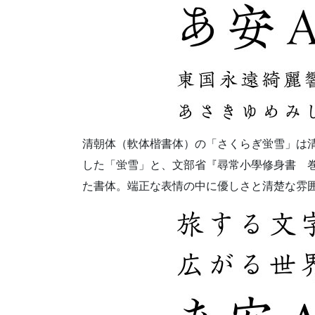
清朝体（軟体楷書体）の「さくらぎ蛍雪」は
した「蛍雪」と、文部省『尋常小學修身書 
た書体。端正な表情の中に優しさと清楚な雰