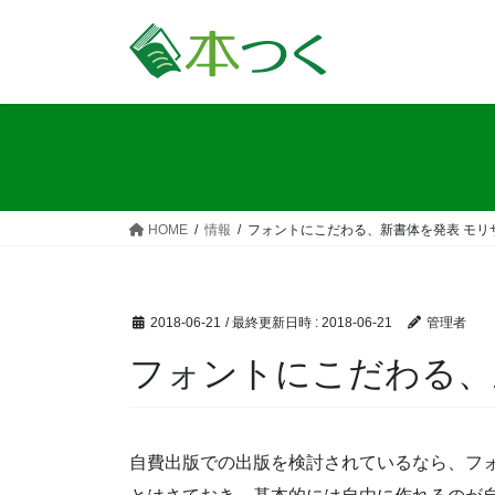
コ
ナ
ン
ビ
テ
ゲ
ン
ー
ツ
シ
へ
ョ
ス
ン
キ
に
ッ
移
HOME
情報
フォントにこだわる、新書体を発表 モリ
プ
動
2018-06-21
/ 最終更新日時 :
2018-06-21
管理者
フォントにこだわる、
自費出版での出版を検討されているなら、フ