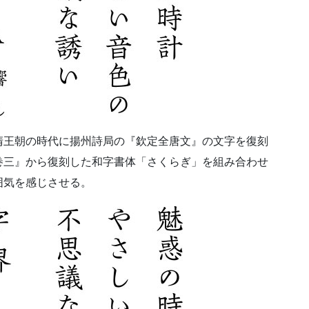
清王朝の時代に揚州詩局の『欽定全唐文』の文字を復刻
巻三』から復刻した和字書体「さくらぎ」を組み合わせ
囲気を感じさせる。