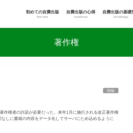
初めての自費出版
自費出版の心得
自費出版の基礎
first time
readiness
knowledge
著作権
情報
著作権者の許諾が必要だった。来年1月に施行される改正著作権
諾なしに書籍の内容をデータ化してサーバにため込めるように