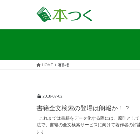
コ
ナ
ン
ビ
テ
ゲ
ン
ー
ツ
シ
へ
ョ
ス
ン
キ
に
ッ
移
HOME
著作権
プ
動
2018-07-02
書籍全文検索の登場は朗報か！？
これまでは書籍をデータ化する際には、原則として
法で、書籍の全文検索サービスに向けて著作者の許
[…]